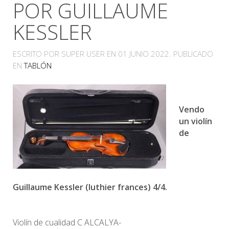
POR GUILLAUME
KESSLER
ESCRITO POR SUPER USER EN
01 JUNIO 2022
. PUBLICADO
EN
TABLÓN
Vendo
un violín
de
Guillaume Kessler (luthier frances) 4/4.
Violín de cualidad C ALCALYA-