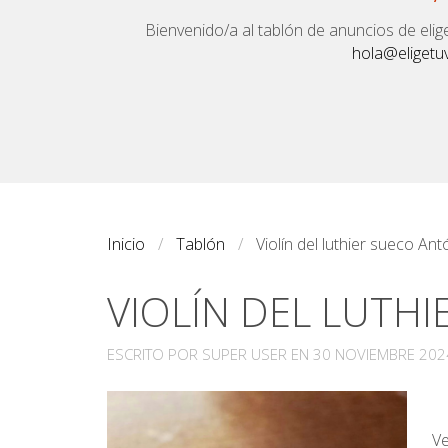
Bienvenido/a al tablón de anuncios de elig
hola@eligetuv
Inicio
Tablón
Violín del luthier sueco 
VIOLÍN DEL LUT
ESCRITO POR SUPER USER EN
30 NOVIEMBRE 202
Ve