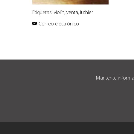
Etiquetas:
violín
,
venta
,
luthier
Correo electrónico
Mantente informad