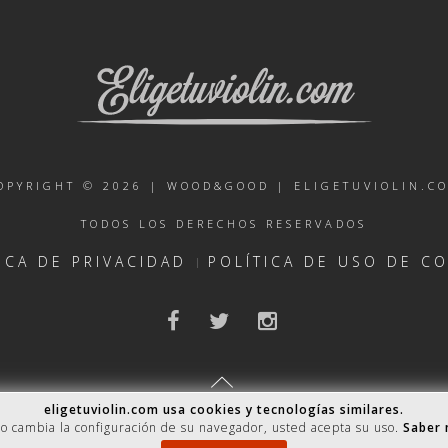
OPYRIGHT © 2026 |
WOOD&GOOD
| ELIGETUVIOLIN.C
TODOS LOS DERECHOS RESERVADOS
ICA DE PRIVACIDAD
POLÍTICA DE USO DE C
eligetuviolin.com usa cookies y tecnologías similares.
no cambia la configuración de su navegador, usted acepta su uso.
Saber