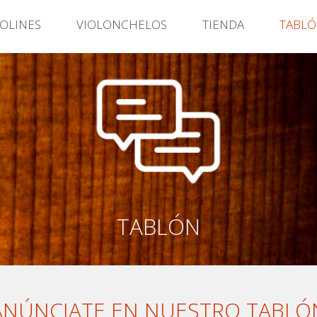
IOLINES
VIOLONCHELOS
TIENDA
TABL
TABLÓN
ANÚNCIATE EN NUESTRO TABLÓ