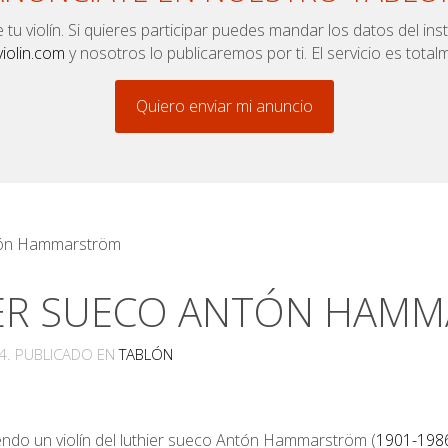
e tu violín. Si quieres participar puedes mandar los datos del i
iolin.com
y nosotros lo publicaremos por ti. El servicio es total
Quiero enviar mi anuncio
Antón Hammarström
HIER SUECO ANTÓN HAM
4
. PUBLICADO EN
TABLÓN
ndo un violín del luthier sueco Antón Hammarström (
1901-198