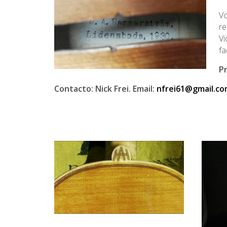
Vo
re
Vi
fa
Pr
Contacto: Nick Frei. Email:
nfrei61@gmail.c