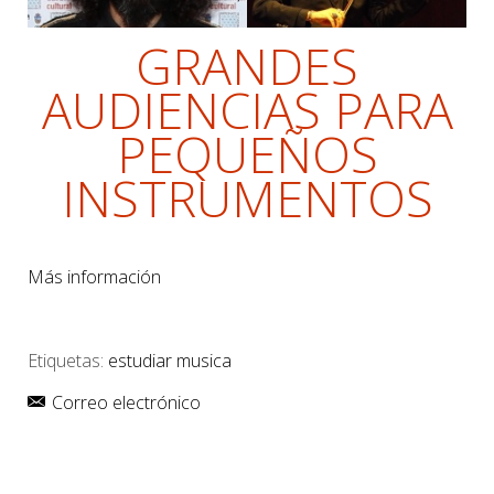
GRANDES
AUDIENCIAS PARA
PEQUEÑOS
INSTRUMENTOS
Más información
Etiquetas:
estudiar musica
Correo electrónico